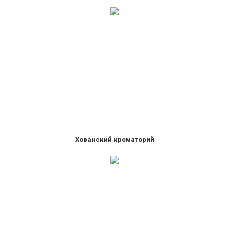
Хованский крематорий